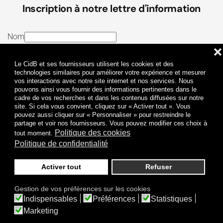
Inscription à notre lettre d'information
Nom
❌
E-mail
Le CidB et ses fournisseurs utilisent les cookies et des
J’ai lu et j’accepte les
Termes et conditions
et la
technologies similaires pour améliorer votre expérience et mesurer
vos interactions avec notre site internet et nos services. Nous
Politique de confidentialité
pouvons ainsi vous fournir des informations pertinentes dans le
cadre de vos recherches et dans les contenus diffusées sur notre
site. Si cela vous convient, cliquez sur « Activer tout ». Vous
Je m'abonne
pouvez aussi cliquer sur « Personnaliser » pour restreindre le
partage et voir nos fournisseurs. Vous pouvez modifier ces choix à
Politique des cookies
tout moment.
Politique de confidentialité
Activer tout
Refuser
Politique de confidentialité
Mentions légales
Gestion de vos préférences sur les cookies
© 2009-
2026
CidB. Tous droits réservés.
Indispensables
Préférences
Statistiques
Réalisation
Atypik Design
.
Une question sur le bruit ?
Marketing