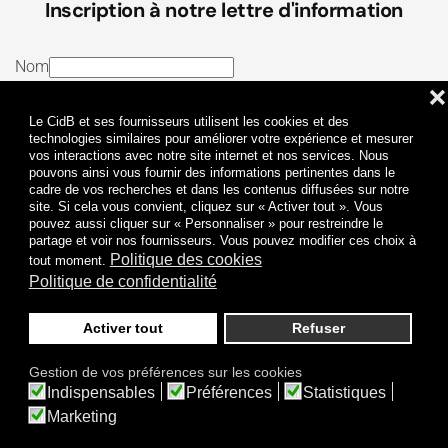
Inscription à notre lettre d'information
Nom
❌
E-mail
Le CidB et ses fournisseurs utilisent les cookies et des
J’ai lu et j’accepte les
Termes et conditions
et la
technologies similaires pour améliorer votre expérience et mesurer
vos interactions avec notre site internet et nos services. Nous
Politique de confidentialité
pouvons ainsi vous fournir des informations pertinentes dans le
cadre de vos recherches et dans les contenus diffusées sur notre
site. Si cela vous convient, cliquez sur « Activer tout ». Vous
Je m'abonne
pouvez aussi cliquer sur « Personnaliser » pour restreindre le
partage et voir nos fournisseurs. Vous pouvez modifier ces choix à
Politique des cookies
tout moment.
Politique de confidentialité
Activer tout
Refuser
Politique de confidentialité
Mentions légales
Gestion de vos préférences sur les cookies
© 2009-
2026
CidB. Tous droits réservés.
Indispensables
Préférences
Statistiques
Réalisation
Atypik Design
.
Une question sur le bruit ?
Marketing