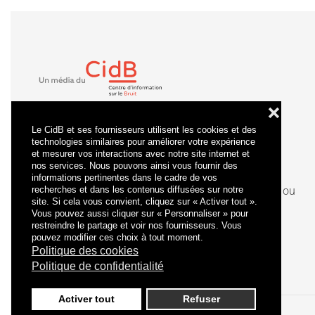
❌
Le CidB et ses fournisseurs utilisent les cookies et des
technologies similaires pour améliorer votre expérience
et mesurer vos interactions avec notre site internet et
nos services. Nous pouvons ainsi vous fournir des
informations pertinentes dans le cadre de vos
recherches et dans les contenus diffusées sur notre
La
certification
qualité a été délivrée au titre de la ou
site. Si cela vous convient, cliquez sur « Activer tout ».
des catégories d'actions suivantes : actions de
Vous pouvez aussi cliquer sur « Personnaliser » pour
formation.
restreindre le partage et voir nos fournisseurs. Vous
pouvez modifier ces choix à tout moment.
Politique des cookies
Politique de confidentialité
Activer tout
Refuser