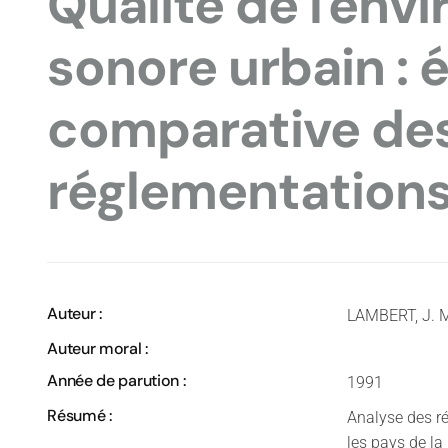
Qualité de l'en
sonore urbain : 
comparative de
réglementations
Auteur :
LAMBERT, J. 
Auteur moral :
Année de parution :
1991
Résumé :
Analyse des r
les pays de la