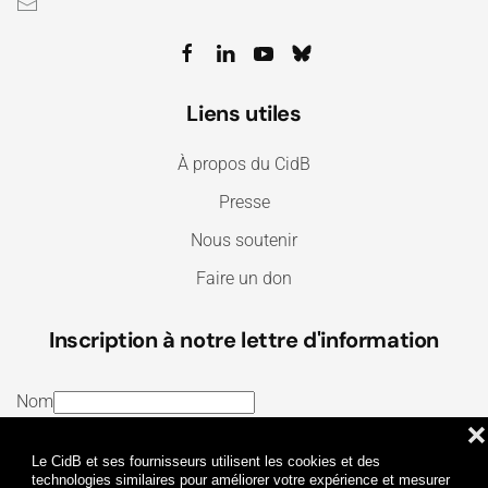
Liens utiles
À propos du CidB
Presse
Nous soutenir
Faire un don
Inscription à notre lettre d'information
Nom
❌
E-mail
Le CidB et ses fournisseurs utilisent les cookies et des
J’ai lu et j’accepte les
Termes et conditions
et la
technologies similaires pour améliorer votre expérience et mesurer