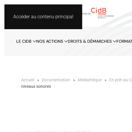
Accéder au contenu principal
LE CIDB
NOS ACTIONS
DROITS & DÉMARCHES
FORMAT
Accueil
Documentation
Médiathèque
En prêt au C
niveaux sonores