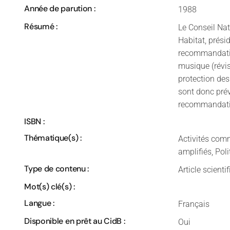
Année de parution :
1988
Résumé :
Le Conseil Nat
Habitat, prési
recommandatio
musique (révis
protection des
sont donc prév
recommandatio
ISBN :
Thématique(s) :
Activités comm
amplifiés, Pol
Type de contenu :
Article scienti
Mot(s) clé(s) :
Langue :
Français
Disponible en prêt au CidB :
Oui