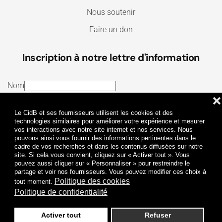
Nous soutenir
Faire un don
Inscription à notre lettre d'information
Nom
❌
E-mail
Le CidB et ses fournisseurs utilisent les cookies et des
J’ai lu et j’accepte les
Termes et conditions
et la
technologies similaires pour améliorer votre expérience et mesurer
vos interactions avec notre site internet et nos services. Nous
Politique de confidentialité
pouvons ainsi vous fournir des informations pertinentes dans le
cadre de vos recherches et dans les contenus diffusées sur notre
site. Si cela vous convient, cliquez sur « Activer tout ». Vous
Je m'abonne
pouvez aussi cliquer sur « Personnaliser » pour restreindre le
partage et voir nos fournisseurs. Vous pouvez modifier ces choix à
Politique des cookies
tout moment.
Politique de confidentialité
Activer tout
Refuser