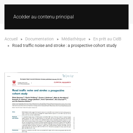
Accéder au contenu principal
Accueil
Documentation
Médiathèque
En prêt au CidB
Road traffic noise and stroke : a prospective cohort study