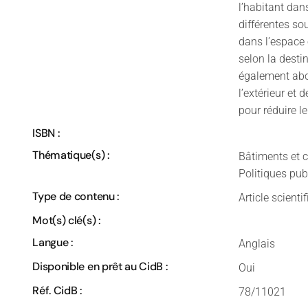
l’habitant dan
différentes so
dans l’espace
selon la desti
également abor
l’extérieur et d
pour réduire l
ISBN :
Thématique(s) :
Bâtiments et c
Politiques pub
Type de contenu :
Article scienti
Mot(s) clé(s) :
Langue :
Anglais
Disponible en prêt au CidB :
Oui
Réf. CidB :
78/11021