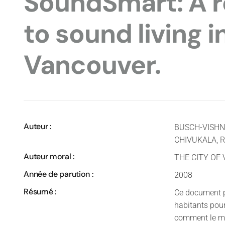
SoundSmart: A r
to sound living i
Vancouver.
Auteur :
BUSCH-VISHNIAC
CHIVUKALA, R
Auteur moral :
THE CITY OF
Année de parution :
2008
Résumé :
Ce document pu
habitants pour 
comment le maî