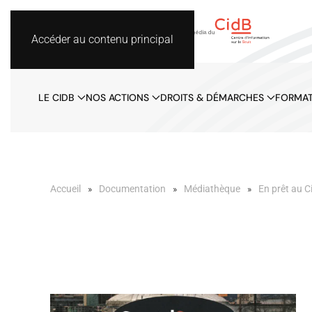
Accéder au contenu principal
LE CIDB
NOS ACTIONS
DROITS & DÉMARCHES
FORMAT
Accueil
Documentation
Médiathèque
En prêt au C