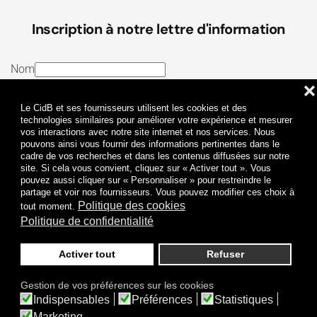
Inscription à notre lettre d'information
Nom
❌
E-mail
Le CidB et ses fournisseurs utilisent les cookies et des
J’ai lu et j’accepte les
Termes et conditions
et la
technologies similaires pour améliorer votre expérience et mesurer
vos interactions avec notre site internet et nos services. Nous
Politique de confidentialité
pouvons ainsi vous fournir des informations pertinentes dans le
cadre de vos recherches et dans les contenus diffusées sur notre
site. Si cela vous convient, cliquez sur « Activer tout ». Vous
Je m'abonne
pouvez aussi cliquer sur « Personnaliser » pour restreindre le
partage et voir nos fournisseurs. Vous pouvez modifier ces choix à
Politique des cookies
tout moment.
Politique de confidentialité
Activer tout
Refuser
Politique de confidentialité
Mentions légales
Gestion de vos préférences sur les cookies
© 2009-
2026
CidB. Tous droits réservés.
Indispensables
Préférences
Statistiques
Réalisation
Atypik Design
.
Une question sur le bruit ?
Marketing