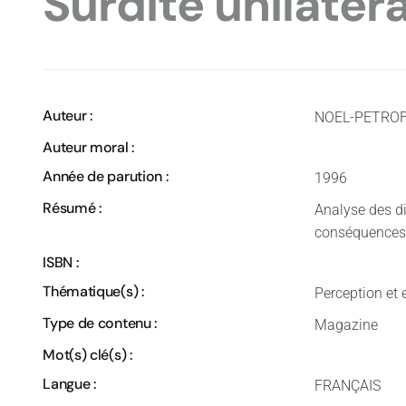
Surdité unilatér
Auteur :
NOEL-PETROFF
Auteur moral :
Année de parution :
1996
Résumé :
Analyse des dif
conséquences p
ISBN :
Thématique(s) :
Perception et e
Type de contenu :
Magazine
Mot(s) clé(s) :
Langue :
FRANÇAIS