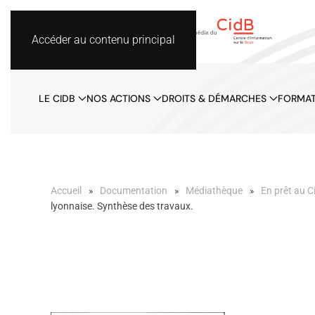
Accéder au contenu principal
LE CIDB
NOS ACTIONS
DROITS & DÉMARCHES
FORMAT
Accueil
Documentation
Médiathèque
En prêt au C
lyonnaise. Synthèse des travaux.