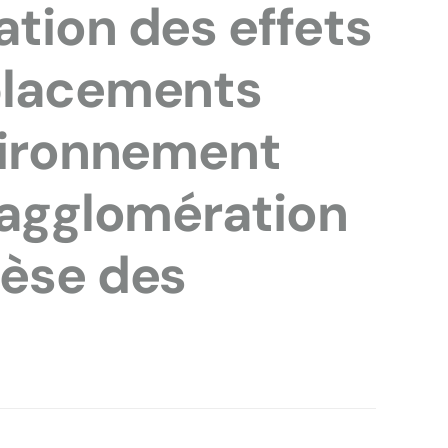
tion des effets
placements
nvironnement
'agglomération
hèse des