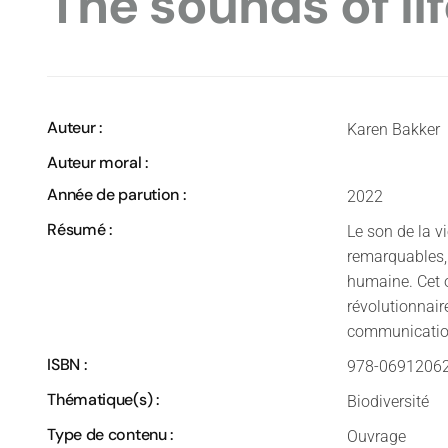
The sounds of li
Auteur :
Karen Bakker
Auteur moral :
Année de parution :
2022
Résumé :
Le son de la v
remarquables,
humaine. Cet 
révolutionnair
communicatio
ISBN :
978-0691206
Thématique(s) :
Biodiversité
Type de contenu :
Ouvrage