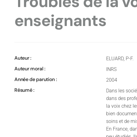
Troubles de la vo
enseignants
Auteur :
ELUARD, P-F.
Auteur moral :
INRS
Année de parution :
2004
Résumé :
Dans les socié
dans des profe
la voix chez l
bien document
soins et de mi
En France, dan
peu étudiés. I