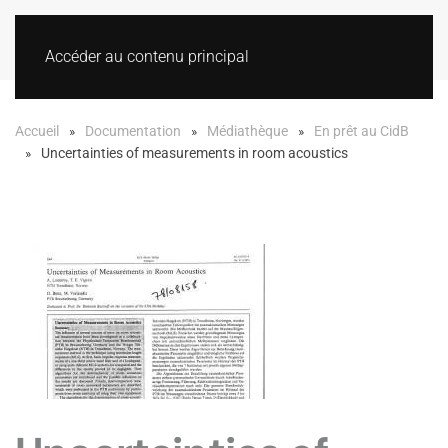
Accéder au contenu principal
Accueil
Documentation
Médiathèque
En prêt au CidB
Uncertainties of measurements in room acoustics