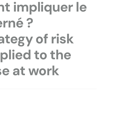
t impliquer le
rné ?
ategy of risk
lied to the
se at work
.