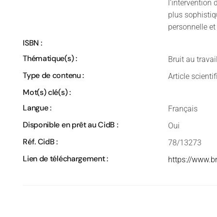
l’intervention 
plus sophistiq
personnelle et
ISBN :
Thématique(s) :
Bruit au travai
Type de contenu :
Article scienti
Mot(s) clé(s) :
Langue :
Français
Disponible en prêt au CidB :
Oui
Réf. CidB :
78/13273
Lien de téléchargement :
https://www.b