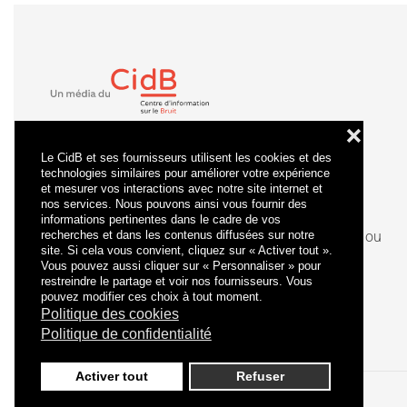
❌
Le CidB et ses fournisseurs utilisent les cookies et des
technologies similaires pour améliorer votre expérience
et mesurer vos interactions avec notre site internet et
nos services. Nous pouvons ainsi vous fournir des
informations pertinentes dans le cadre de vos
recherches et dans les contenus diffusées sur notre
La
certification
qualité a été délivrée au titre de la ou
site. Si cela vous convient, cliquez sur « Activer tout ».
des catégories d'actions suivantes : actions de
Vous pouvez aussi cliquer sur « Personnaliser » pour
formation.
restreindre le partage et voir nos fournisseurs. Vous
pouvez modifier ces choix à tout moment.
Politique des cookies
Politique de confidentialité
Activer tout
Refuser