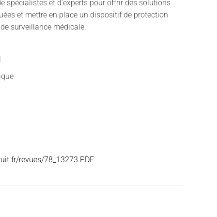
de spécialistes et d’experts pour offrir des solutions
uées et mettre en place un dispositif de protection
 de surveillance médicale.
l
fique
ruit.fr/revues/78_13273.PDF