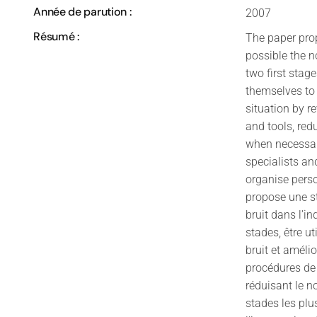
Année de parution :
2007
Résumé :
The paper prop
possible the n
two first sta
themselves to
situation by 
and tools, red
when necessary
specialists an
organise perso
propose une st
bruit dans l’i
stades, être ut
bruit et amélio
procédures de 
réduisant le n
stades les plu