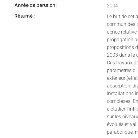
Année de parution :
2004
Résumé :
Le but de cet 
commun des dif
uence relative
propagation ac
propositions d
2003 dans le 
Ces travaux de
paramètres d’i
extérieur (effe
absorption, div
installations i
complexes. En 
d’étudier l’in
sur les niveau
évolués et val
parabolique, 