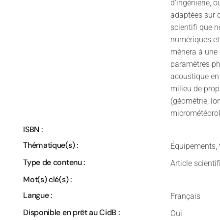
d’ingénierie, 
adaptées sur d
scientifi que
numériques et
mènera à une c
paramètres ph
acoustique en 
milieu de prop
(géométrie, lon
micrométéorolo
ISBN :
Thématique(s) :
Équipements, 
Type de contenu :
Article scienti
Mot(s) clé(s) :
Langue :
Français
Disponible en prêt au CidB :
Oui