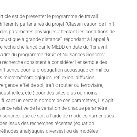
article est de présenter le programme de travail
férents partenaires du projet “Classifi cation de l’infl
 des paramètres physiques affectant les conditions de
oustique à grande distance”, répondant à l’appel à
e recherche lancé par le MEDD en date du 1er avril
cadre du programme “Bruit et Nuisances Sonores”.
 recherche consistent à considérer l’ensemble des
nfl uence pour la propagation acoustique en milieu
ts micrométéorologiques, réfl exion, diffusion,
ergence, effet de sol, trafi c routier ou ferroviaire,
ndustrielles, etc.) pour des sites plus ou moins
fi xant un certain nombre de ces paramètres, il s’agit
fl uence relative de la variation de chaque paramètre
x sonores, que ce soit à l’aide de modèles numériques
idés issus des recherches récentes (équation
méthodes analytiques diverses) ou de modèles