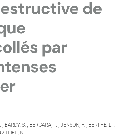
destructive de
ique
ollés par
ntenses
er
 BARDY, S. ; BERGARA, T. ; JENSON, F. ; BERTHE, L. ;
UVILLIER, N.