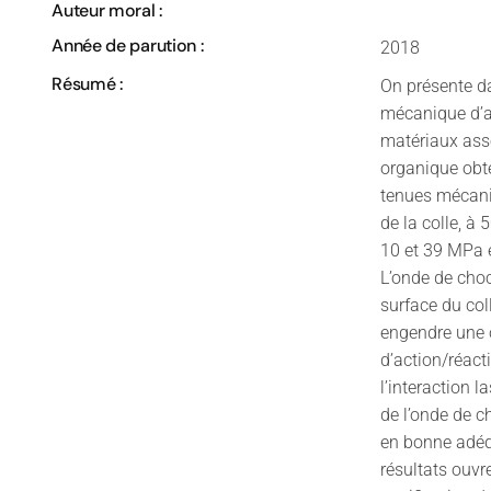
Auteur moral :
Année de parution :
2018
Résumé :
On présente da
mécanique d’a
matériaux ass
organique obt
tenues mécani
de la colle, à
10 et 39 MPa e
L’onde de choc
surface du col
engendre une o
d’action/réact
l’interaction 
de l’onde de c
en bonne adéq
résultats ouvr