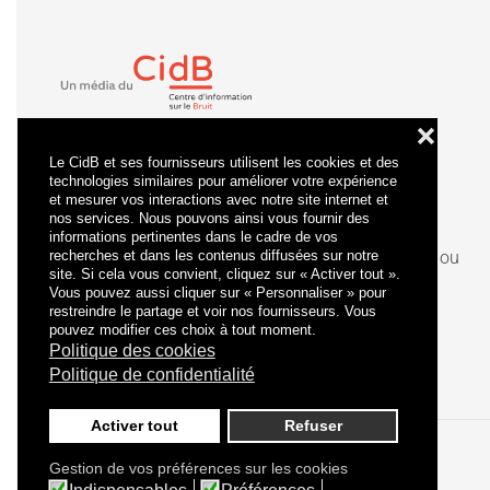
❌
Le CidB et ses fournisseurs utilisent les cookies et des
technologies similaires pour améliorer votre expérience
et mesurer vos interactions avec notre site internet et
nos services. Nous pouvons ainsi vous fournir des
informations pertinentes dans le cadre de vos
recherches et dans les contenus diffusées sur notre
La
certification
qualité a été délivrée au titre de la ou
site. Si cela vous convient, cliquez sur « Activer tout ».
des catégories d'actions suivantes : actions de
Vous pouvez aussi cliquer sur « Personnaliser » pour
formation.
restreindre le partage et voir nos fournisseurs. Vous
pouvez modifier ces choix à tout moment.
Politique des cookies
Politique de confidentialité
Activer tout
Refuser
Gestion de vos préférences sur les cookies
Politique de confidentialité
Mentions légales