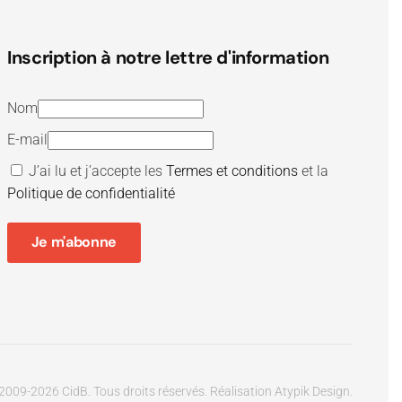
Inscription à notre lettre d'information
Nom
E-mail
J’ai lu et j’accepte les
Termes et conditions
et la
Politique de confidentialité
Je m'abonne
2009-
2026
CidB. Tous droits réservés.
Réalisation
Atypik Design
.