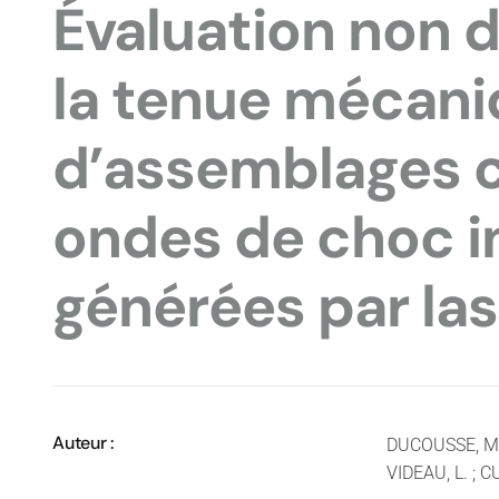
Évaluation non 
la tenue mécan
d’assemblages c
ondes de choc i
générées par las
Auteur :
DUCOUSSE, M. ;
VIDEAU, L. ; C