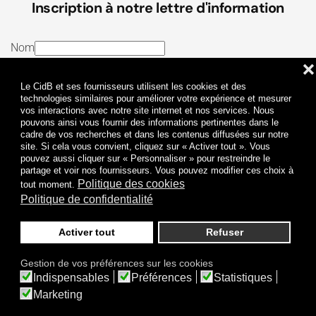
Inscription à notre lettre d'information
Nom
❌
E-mail
Le CidB et ses fournisseurs utilisent les cookies et des
J’ai lu et j’accepte les
Termes et conditions
et la
technologies similaires pour améliorer votre expérience et mesurer
vos interactions avec notre site internet et nos services. Nous
Politique de confidentialité
pouvons ainsi vous fournir des informations pertinentes dans le
cadre de vos recherches et dans les contenus diffusées sur notre
site. Si cela vous convient, cliquez sur « Activer tout ». Vous
Je m'abonne
pouvez aussi cliquer sur « Personnaliser » pour restreindre le
partage et voir nos fournisseurs. Vous pouvez modifier ces choix à
Politique des cookies
tout moment.
Politique de confidentialité
Activer tout
Refuser
Politique de confidentialité
Mentions légales
Gestion de vos préférences sur les cookies
© 2009-
2026
CidB. Tous droits réservés.
Indispensables
Préférences
Statistiques
Réalisation
Atypik Design
.
Une question sur le bruit ?
Marketing