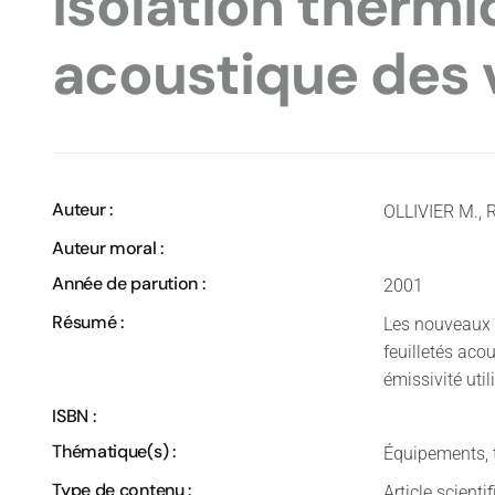
Isolation thermi
acoustique des 
Auteur :
OLLIVIER M.,
Auteur moral :
Année de parution :
2001
Résumé :
Les nouveaux v
feuilletés aco
émissivité uti
ISBN :
Thématique(s) :
Équipements, 
Type de contenu :
Article scienti