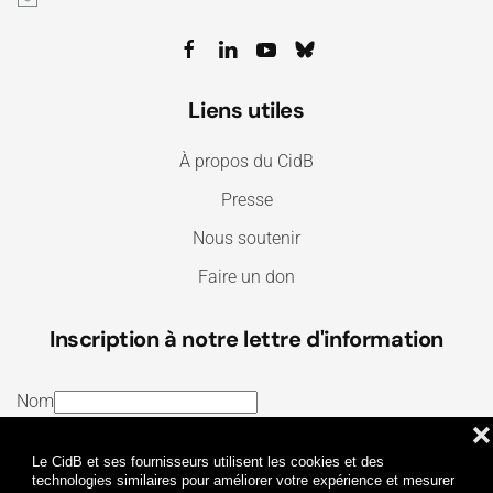
Liens utiles
À propos du CidB
Presse
Nous soutenir
Faire un don
Inscription à notre lettre d'information
Nom
❌
E-mail
Le CidB et ses fournisseurs utilisent les cookies et des
J’ai lu et j’accepte les
Termes et conditions
et la
technologies similaires pour améliorer votre expérience et mesurer