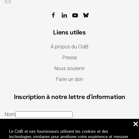
Liens utiles
À propos du CidB
Presse
Nous soutenir
Faire un don
Inscription à notre lettre d'information
Nom
❌
E-mail
Le CidB et ses fournisseurs utilisent les cookies et des
J’ai lu et j’accepte les
Termes et conditions
et la
technologies similaires pour améliorer votre expérience et mesurer