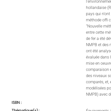
l’environnemen
hollandaise (R
pays qui n’ont 
méthode offi ci
“Nouvelle mét
entre cette m
de fer a été d
NMPB et des m
ont été analy
évaluée dans 
mise en oeuvr
comparaison en
des niveaux so
comparés, et, 
modélisées po
NMPB) avec d
ISBN :
Thématique(s) :
Équipements, t