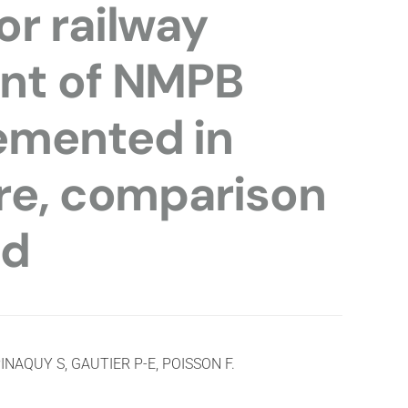
or railway
ent of NMPB
emented in
are, comparison
od
PINAQUY S, GAUTIER P-E, POISSON F.