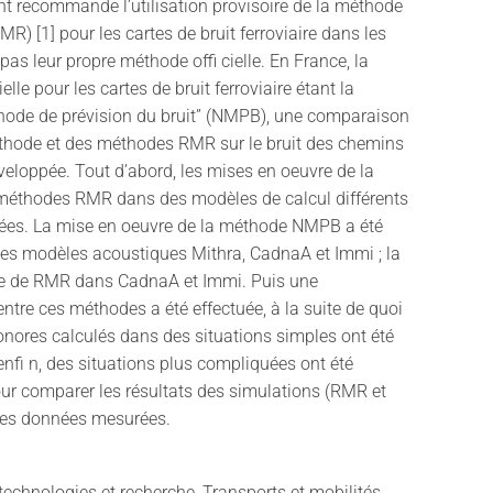
t recommande l’utilisation provisoire de la méthode
MR) [1] pour les cartes de bruit ferroviaire dans les
pas leur propre méthode offi cielle. En France, la
elle pour les cartes de bruit ferroviaire étant la
hode de prévision du bruit” (NMPB), une comparaison
éthode et des méthodes RMR sur le bruit des chemins
éveloppée. Tout d’abord, les mises en oeuvre de la
éthodes RMR dans des modèles de calcul différents
sées. La mise en oeuvre de la méthode NMPB a été
les modèles acoustiques Mithra, CadnaA et Immi ; la
e de RMR dans CadnaA et Immi. Puis une
tre ces méthodes a été effectuée, à la suite de quoi
nores calculés dans des situations simples ont été
enfi n, des situations plus compliquées ont été
ur comparer les résultats des simulations (RMR et
es données mesurées.
echnologies et recherche, Transports et mobilités