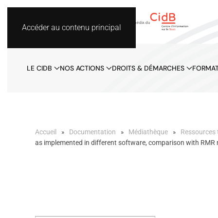
Accéder au contenu principal
LE CIDB
NOS ACTIONS
DROITS & DÉMARCHES
FORMAT
Accueil
Documentation
Médiathèque
Ressources 
as implemented in different software, comparison with RMR