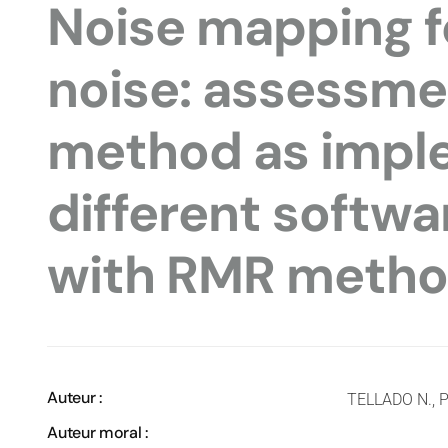
Noise mapping f
noise: assessm
method as impl
different softw
with RMR meth
Auteur :
TELLADO N., 
Auteur moral :