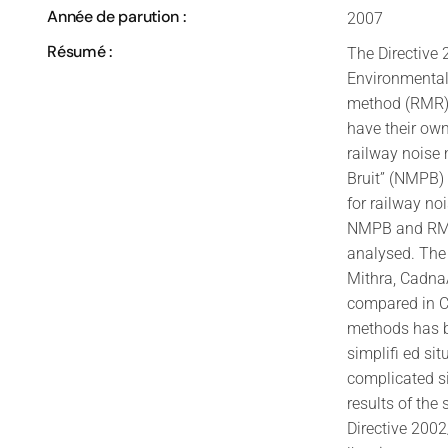
Année de parution :
2007
Résumé :
The Directiv
Environmental
method (RMR) [
have their own
railway noise
Bruit” (NMPB)
for railway no
NMPB and RMR 
analysed. The
Mithra, Cadna
compared in C
methods has be
simplifi ed si
complicated s
results of th
Directive 2002