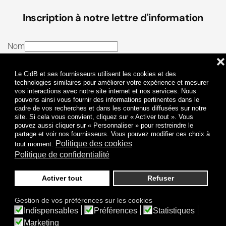
Inscription à notre lettre d'information
Nom
❌
E-mail
Le CidB et ses fournisseurs utilisent les cookies et des
J’ai lu et j’accepte les
Termes et conditions
et la
technologies similaires pour améliorer votre expérience et mesurer
vos interactions avec notre site internet et nos services. Nous
Politique de confidentialité
pouvons ainsi vous fournir des informations pertinentes dans le
cadre de vos recherches et dans les contenus diffusées sur notre
site. Si cela vous convient, cliquez sur « Activer tout ». Vous
Je m'abonne
pouvez aussi cliquer sur « Personnaliser » pour restreindre le
partage et voir nos fournisseurs. Vous pouvez modifier ces choix à
Politique des cookies
tout moment.
Politique de confidentialité
Activer tout
Refuser
Politique de confidentialité
Mentions légales
Gestion de vos préférences sur les cookies
© 2009-
2026
CidB. Tous droits réservés.
Indispensables
Préférences
Statistiques
Réalisation
Atypik Design
.
Une question sur le bruit ?
Marketing