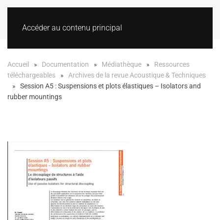
Accéder au contenu principal
Accueil
Documentation
Médiathèque
Ressources
téléchargeables
Archives de la revue Acoustique & Techniques
Session A5 : Suspensions et plots élastiques – Isolators and
rubber mountings