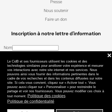
Presse
Nous soutenir
Faire un don
Inscription à notre lettre d'information
Nom
❌
E-mail
Le CidB et ses fournisseurs utilisent les cookies et des
J’ai lu et j’accepte les
Termes et conditions
et la
technologies similaires pour améliorer votre expérience et mesurer
vos interactions avec notre site internet et nos services. Nous
Politique de confidentialité
pouvons ainsi vous fournir des informations pertinentes dans le
cadre de vos recherches et dans les contenus diffusées sur notre
site. Si cela vous convient, cliquez sur « Activer tout ». Vous
Je m'abonne
pouvez aussi cliquer sur « Personnaliser » pour restreindre le
partage et voir nos fournisseurs. Vous pouvez modifier ces choix à
Politique des cookies
tout moment.
Politique de confidentialité