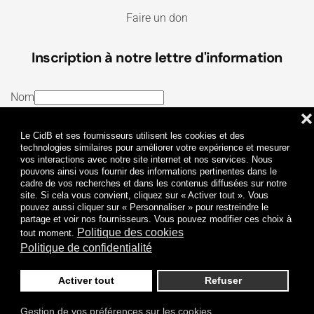
Faire un don
Inscription à notre lettre d'information
Nom
❌
E-mail
Le CidB et ses fournisseurs utilisent les cookies et des
J’ai lu et j’accepte les
Termes et conditions
et la
technologies similaires pour améliorer votre expérience et mesurer
vos interactions avec notre site internet et nos services. Nous
Politique de confidentialité
pouvons ainsi vous fournir des informations pertinentes dans le
cadre de vos recherches et dans les contenus diffusées sur notre
site. Si cela vous convient, cliquez sur « Activer tout ». Vous
Je m'abonne
pouvez aussi cliquer sur « Personnaliser » pour restreindre le
partage et voir nos fournisseurs. Vous pouvez modifier ces choix à
Politique des cookies
tout moment.
Politique de confidentialité
Activer tout
Refuser
Politique de confidentialité
Mentions légales
Gestion de vos préférences sur les cookies