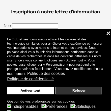
Inscription à notre lettre d'information
Nom
❌
E-mail
Le CidB et ses fournisseurs utilisent les cookies et des
J’ai lu et j’accepte les
Termes et conditions
et la
technologies similaires pour améliorer votre expérience et mesurer
vos interactions avec notre site internet et nos services. Nous
Politique de confidentialité
pouvons ainsi vous fournir des informations pertinentes dans le
cadre de vos recherches et dans les contenus diffusées sur notre
site. Si cela vous convient, cliquez sur « Activer tout ». Vous
Je m'abonne
pouvez aussi cliquer sur « Personnaliser » pour restreindre le
partage et voir nos fournisseurs. Vous pouvez modifier ces choix à
Politique des cookies
tout moment.
Politique de confidentialité
Activer tout
Refuser
Politique de confidentialité
Mentions légales
Gestion de vos préférences sur les cookies
© 2009-
2026
CidB. Tous droits réservés.
Indispensables
Préférences
Statistiques
Réalisation
Atypik Design
.