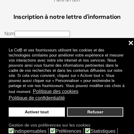
Inscription à notre lettre d'information
Nom
❌
E-mail
Le CidB et ses fournisseurs utilisent les cookies et des
J’ai lu et j’accepte les
Termes et conditions
et la
technologies similaires pour améliorer votre expérience et mesurer
vos interactions avec notre site internet et nos services. Nous
Politique de confidentialité
pouvons ainsi vous fournir des informations pertinentes dans le
cadre de vos recherches et dans les contenus diffusées sur notre
site. Si cela vous convient, cliquez sur « Activer tout ». Vous
Je m'abonne
pouvez aussi cliquer sur « Personnaliser » pour restreindre le
partage et voir nos fournisseurs. Vous pouvez modifier ces choix à
Politique des cookies
tout moment.
Politique de confidentialité
Activer tout
Refuser
Politique de confidentialité
Mentions légales
Gestion de vos préférences sur les cookies
© 2009-
2026
CidB. Tous droits réservés.
Indispensables
Préférences
Statistiques