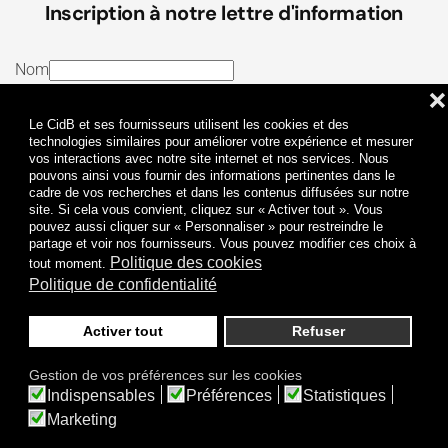
Inscription à notre lettre d'information
Nom
❌
E-mail
Le CidB et ses fournisseurs utilisent les cookies et des
J’ai lu et j’accepte les
Termes et conditions
et la
technologies similaires pour améliorer votre expérience et mesurer
vos interactions avec notre site internet et nos services. Nous
Politique de confidentialité
pouvons ainsi vous fournir des informations pertinentes dans le
cadre de vos recherches et dans les contenus diffusées sur notre
site. Si cela vous convient, cliquez sur « Activer tout ». Vous
Je m'abonne
pouvez aussi cliquer sur « Personnaliser » pour restreindre le
partage et voir nos fournisseurs. Vous pouvez modifier ces choix à
Politique des cookies
tout moment.
Politique de confidentialité
Activer tout
Refuser
Politique de confidentialité
Mentions légales
Gestion de vos préférences sur les cookies
© 2009-
2026
CidB. Tous droits réservés.
Indispensables
Préférences
Statistiques
Réalisation
Atypik Design
.
Une question sur le bruit ?
Marketing