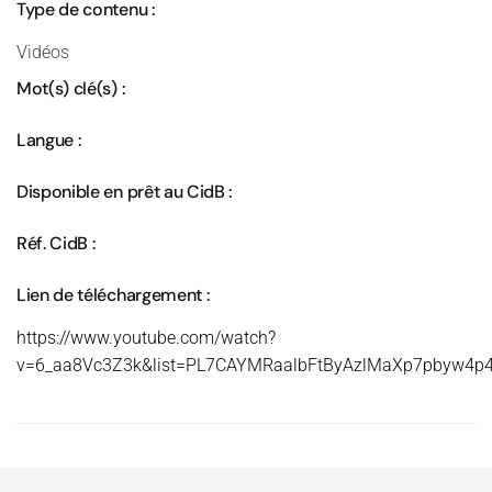
Type de contenu :
Vidéos
Mot(s) clé(s) :
Langue :
Disponible en prêt au CidB :
Réf. CidB :
Lien de téléchargement :
https://www.youtube.com/watch?
v=6_aa8Vc3Z3k&list=PL7CAYMRaalbFtByAzlMaXp7pbyw4p4