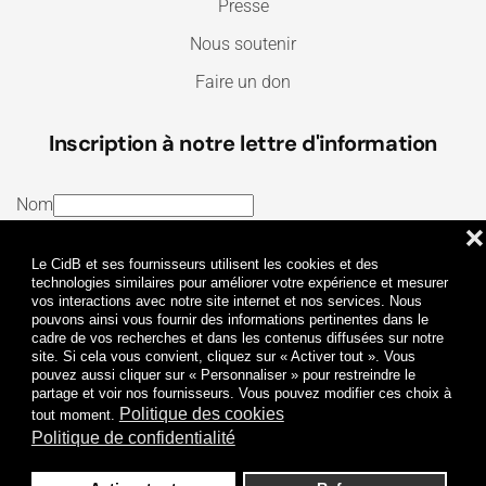
Presse
Nous soutenir
Faire un don
Inscription à notre lettre d'information
Nom
❌
E-mail
Le CidB et ses fournisseurs utilisent les cookies et des
J’ai lu et j’accepte les
Termes et conditions
et la
technologies similaires pour améliorer votre expérience et mesurer
vos interactions avec notre site internet et nos services. Nous
Politique de confidentialité
pouvons ainsi vous fournir des informations pertinentes dans le
cadre de vos recherches et dans les contenus diffusées sur notre
site. Si cela vous convient, cliquez sur « Activer tout ». Vous
Je m'abonne
pouvez aussi cliquer sur « Personnaliser » pour restreindre le
partage et voir nos fournisseurs. Vous pouvez modifier ces choix à
Politique des cookies
tout moment.
Politique de confidentialité