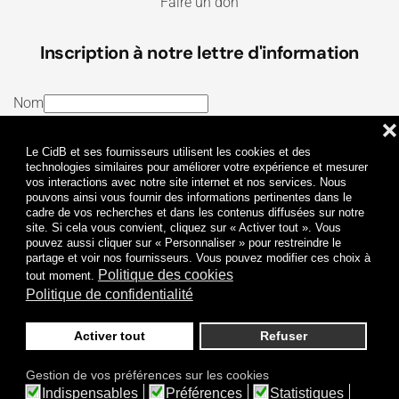
Faire un don
Inscription à notre lettre d'information
Nom
❌
E-mail
Le CidB et ses fournisseurs utilisent les cookies et des
J’ai lu et j’accepte les
Termes et conditions
et la
technologies similaires pour améliorer votre expérience et mesurer
vos interactions avec notre site internet et nos services. Nous
Politique de confidentialité
pouvons ainsi vous fournir des informations pertinentes dans le
cadre de vos recherches et dans les contenus diffusées sur notre
site. Si cela vous convient, cliquez sur « Activer tout ». Vous
Je m'abonne
pouvez aussi cliquer sur « Personnaliser » pour restreindre le
partage et voir nos fournisseurs. Vous pouvez modifier ces choix à
Politique des cookies
tout moment.
Politique de confidentialité
Activer tout
Refuser
Politique de confidentialité
Mentions légales
Gestion de vos préférences sur les cookies
© 2009-
2026
CidB. Tous droits réservés.
Indispensables
Préférences
Statistiques