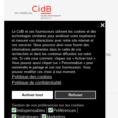
❌
Le CidB et ses fournisseurs utilisent les cookies et des
technologies similaires pour améliorer votre expérience
et mesurer vos interactions avec notre site internet et
nos services. Nous pouvons ainsi vous fournir des
informations pertinentes dans le cadre de vos
recherches et dans les contenus diffusées sur notre
La
certification
qualité a été délivrée au titre de la ou
site. Si cela vous convient, cliquez sur « Activer tout ».
des catégories d'actions suivantes : actions de
Vous pouvez aussi cliquer sur « Personnaliser » pour
formation.
restreindre le partage et voir nos fournisseurs. Vous
pouvez modifier ces choix à tout moment.
Politique des cookies
Politique de confidentialité
Activer tout
Refuser
Gestion de vos préférences sur les cookies
Politique de confidentialité
Mentions légales
Indispensables
Préférences
Statistiques
Marketing