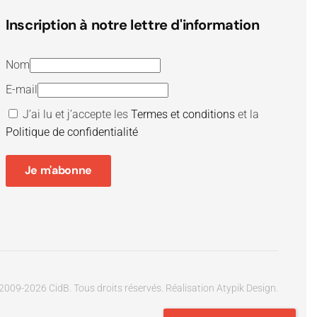
Inscription à notre lettre d'information
Nom
E-mail
J’ai lu et j’accepte les
Termes et conditions
et la
Politique de confidentialité
Je m'abonne
2009-
2026
CidB. Tous droits réservés.
Réalisation
Atypik Design
.