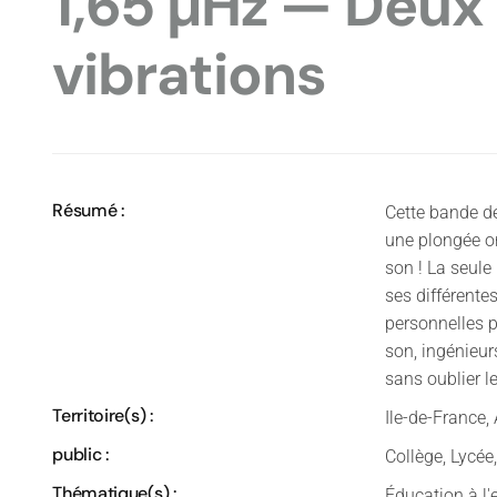
1,65 µHz — Deux
vibrations
Résumé :
Cette bande d
une plongée or
son ! La seule
ses différente
personnelles p
son, ingénieur
sans oublier le
Territoire(s) :
Ile-de-France,
public :
Collège, Lycé
Thématique(s) :
Éducation à l