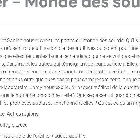
ier - Monde des so
 et Sabine nous ouvrent les portes du monde des sourds. Qu'ils p
ils refusent toute utilisation d'aides auditives ou optent pour une o
es querelles fréquentes face à ce handicap qui ne se voit pas et n
is, Caroline et les autres qui témoignent de leur quotidien. Elle a
i offrent à de jeunes enfants sourds une éducation véritablement
ric et nous offre quelques bases pour comprendre cette langue g
laboratoire, Jamy nous explique l'aspect médical de la surdité : 
oreille humaine fonctionne-t-elle ? Que se passe-t-il quand on es
les prothèses auditives fonctionnent-elles ? Qu'est-ce qu'un imp
ce, Autres régions
ollège, Lycée
ysiologie de l'oreille, Risques auditifs