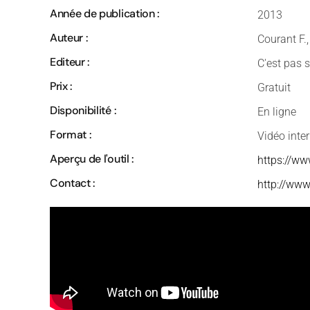
Année de publication :
2013
Auteur :
Courant F.
Editeur :
C'est pas s
Prix :
Gratuit
Disponibilité :
En ligne
Format :
Vidéo inte
Aperçu de l'outil :
https://w
Contact :
http://www