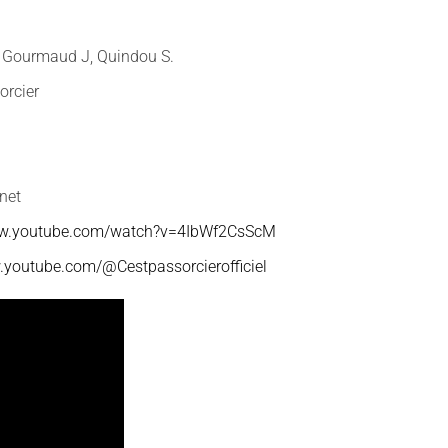
, Gourmaud J, Quindou S.
orcier
rnet
ww.youtube.com/watch?v=4IbWf2CsScM
.youtube.com/@Cestpassorcierofficiel