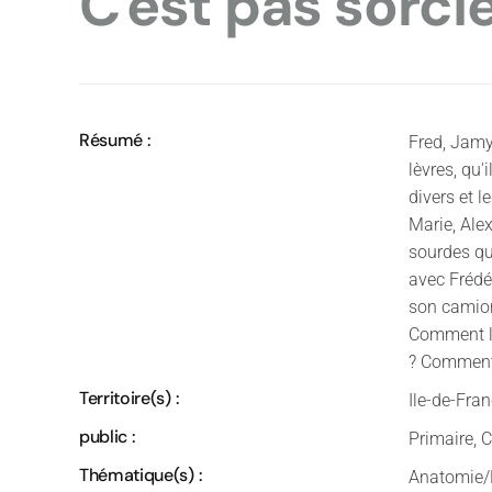
C'est pas sorc
Résumé :
Fred, Jamy
lèvres, qu'
divers et l
Marie, Alex
sourdes qu
avec Frédé
son camion-
Comment l'
? Comment 
Territoire(s) :
Ile-de-Fran
public :
Primaire, C
Thématique(s) :
Anatomie/Ph