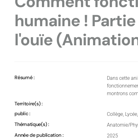
Comment fonctio
humaine ! Partie
l'ouïe (Animatio
Résumé :
Dans cette an
fonctionnement
montrons comm
Territoire(s) :
public :
Collège, Lycé
Thématique(s) :
Anatomie/Physi
Année de publication :
2025