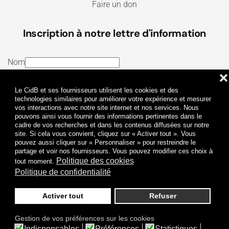
Faire un don
Inscription à notre lettre d'information
Nom
❌
E-mail
Le CidB et ses fournisseurs utilisent les cookies et des
J’ai lu et j’accepte les
Termes et conditions
et la
technologies similaires pour améliorer votre expérience et mesurer
vos interactions avec notre site internet et nos services. Nous
Politique de confidentialité
pouvons ainsi vous fournir des informations pertinentes dans le
cadre de vos recherches et dans les contenus diffusées sur notre
site. Si cela vous convient, cliquez sur « Activer tout ». Vous
Je m'abonne
pouvez aussi cliquer sur « Personnaliser » pour restreindre le
partage et voir nos fournisseurs. Vous pouvez modifier ces choix à
Politique des cookies
tout moment.
Politique de confidentialité
Activer tout
Refuser
Politique de confidentialité
Mentions légales
Gestion de vos préférences sur les cookies
© 2009-
2026
CidB. Tous droits réservés.
Indispensables
Préférences
Statistiques