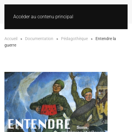
Accéder au contenu principal
Accueil
Documentation
Pédagothèque
Entendre la
guerre