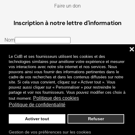
Faire un don
Inscription à notre lettre d'information
Nom
❌
E-mail
Le CidB et ses fournisseurs utilisent les cookies et des
J’ai lu et j’accepte les
Termes et conditions
et la
technologies similaires pour améliorer votre expérience et mesurer
vos interactions avec notre site internet et nos services. Nous
Politique de confidentialité
pouvons ainsi vous fournir des informations pertinentes dans le
cadre de vos recherches et dans les contenus diffusées sur notre
site. Si cela vous convient, cliquez sur « Activer tout ». Vous
Je m'abonne
pouvez aussi cliquer sur « Personnaliser » pour restreindre le
partage et voir nos fournisseurs. Vous pouvez modifier ces choix à
Politique des cookies
tout moment.
Politique de confidentialité
Activer tout
Refuser
Politique de confidentialité
Mentions légales
Gestion de vos préférences sur les cookies