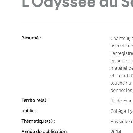
L'Odyssée du So
Résumé :
Chanteur, 
aspects de
l’enregistr
épisodes su
matériel p
et l’ajout
touche hum
donner les 
Territoire(s) :
Ile-de-Fran
public :
Collège, L
Thématique(s) :
Physique d
Année de publication :
2014