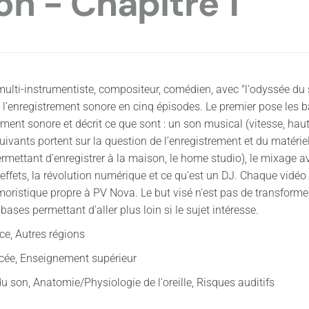
n - Chapitre 1
multi-instrumentiste, compositeur, comédien, avec "l'odyssée d
 l’enregistrement sonore en cinq épisodes. Le premier pose les
ement sonore et décrit ce que sont : un son musical (vitesse, hauteu
ivants portent sur la question de l’enregistrement et du matériel
ermettant d’enregistrer à la maison, le home studio), le mixage 
 d’effets, la révolution numérique et ce qu'est un DJ. Chaque vid
oristique propre à PV Nova. Le but visé n'est pas de transforme
bases permettant d'aller plus loin si le sujet intéresse.
ce, Autres régions
ycée, Enseignement supérieur
u son, Anatomie/Physiologie de l'oreille, Risques auditifs