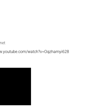
rnet
ww.youtube.com/watch?v=Oqzhamyi628