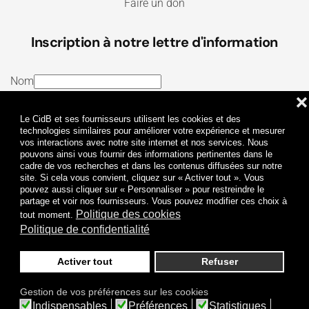
Faire un don
Inscription à notre lettre d'information
Nom
❌
E-mail
Le CidB et ses fournisseurs utilisent les cookies et des
J’ai lu et j’accepte les
Termes et conditions
et la
technologies similaires pour améliorer votre expérience et mesurer
vos interactions avec notre site internet et nos services. Nous
Politique de confidentialité
pouvons ainsi vous fournir des informations pertinentes dans le
cadre de vos recherches et dans les contenus diffusées sur notre
site. Si cela vous convient, cliquez sur « Activer tout ». Vous
Je m'abonne
pouvez aussi cliquer sur « Personnaliser » pour restreindre le
partage et voir nos fournisseurs. Vous pouvez modifier ces choix à
Politique des cookies
tout moment.
Politique de confidentialité
Activer tout
Refuser
Politique de confidentialité
Mentions légales
Gestion de vos préférences sur les cookies
© 2009-
2026
CidB. Tous droits réservés.
Indispensables
Préférences
Statistiques