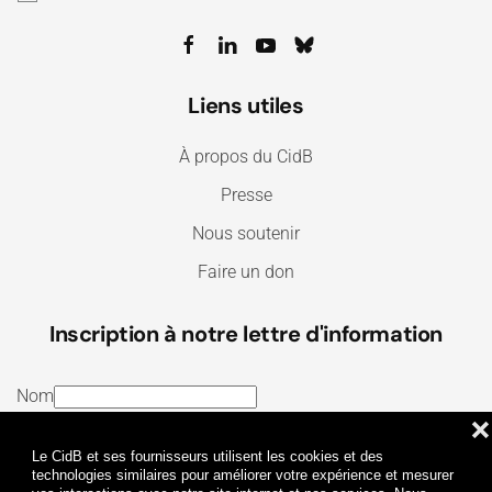
Liens utiles
À propos du CidB
Presse
Nous soutenir
Faire un don
Inscription à notre lettre d'information
Nom
❌
E-mail
Le CidB et ses fournisseurs utilisent les cookies et des
J’ai lu et j’accepte les
Termes et conditions
et la
technologies similaires pour améliorer votre expérience et mesurer