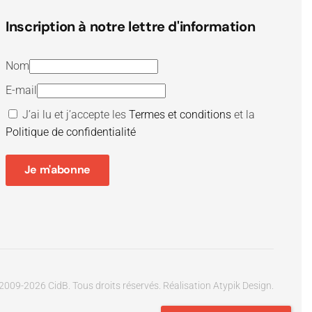
Inscription à notre lettre d'information
Nom
E-mail
J’ai lu et j’accepte les
Termes et conditions
et la
Politique de confidentialité
Je m'abonne
2009-
2026
CidB. Tous droits réservés.
Réalisation
Atypik Design
.