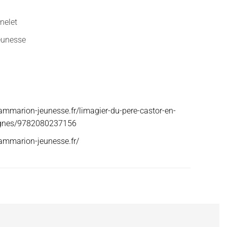
nelet
eunesse
lammarion-jeunesse.fr/limagier-du-pere-castor-en-
ignes/9782080237156
lammarion-jeunesse.fr/