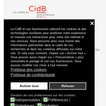
❌
Le CidB et ses fournisseurs utilisent les cookies et des
technologies similaires pour améliorer votre expérience
et mesurer vos interactions avec notre site internet et
nos services. Nous pouvons ainsi vous fournir des
informations pertinentes dans le cadre de vos
recherches et dans les contenus diffusées sur notre
La
certification
qualité a été délivrée au titre de la ou
site. Si cela vous convient, cliquez sur « Activer tout ».
des catégories d'actions suivantes : actions de
Vous pouvez aussi cliquer sur « Personnaliser » pour
formation.
restreindre le partage et voir nos fournisseurs. Vous
pouvez modifier ces choix à tout moment.
Politique des cookies
Politique de confidentialité
Activer tout
Refuser
Gestion de vos préférences sur les cookies
Politique de confidentialité
Mentions légales
Indispensables
Préférences
Statistiques
Marketing