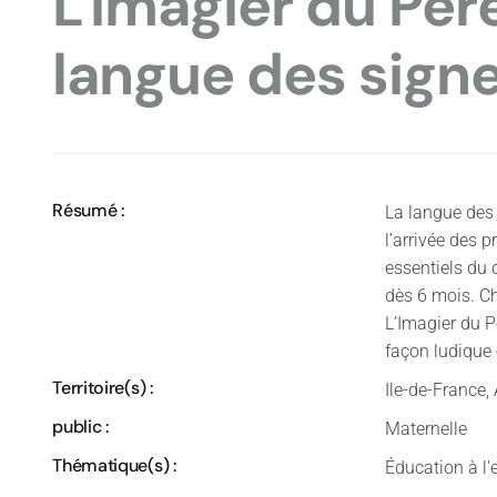
L'Imagier du Pèr
langue des sign
Résumé :
La langue des 
l’arrivée des 
essentiels du
dès 6 mois. Ch
L’Imagier du P
façon ludique e
Territoire(s) :
Ile-de-France,
public :
Maternelle
Thématique(s) :
Éducation à l