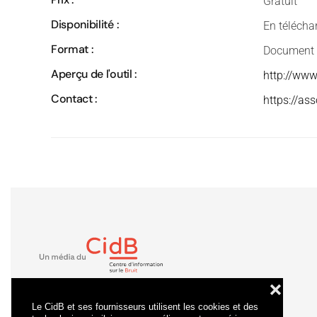
Gratuit
Disponibilité :
En télécha
Format :
Document 
Aperçu de l'outil :
http://www
Contact :
https://as
❌
Le CidB et ses fournisseurs utilisent les cookies et des