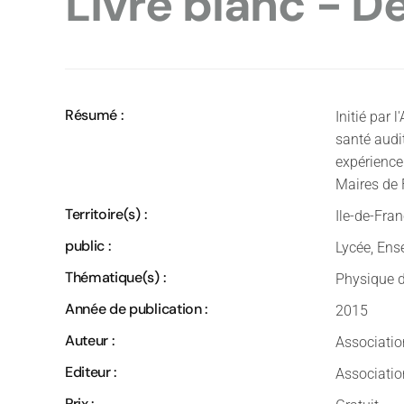
Livre blanc - De
Résumé :
Initié par 
santé audit
expérience
Maires de F
Territoire(s) :
Ile-de-Fran
public :
Lycée, Ens
Thématique(s) :
Physique d
Année de publication :
2015
Auteur :
Associatio
Editeur :
Associatio
Prix :