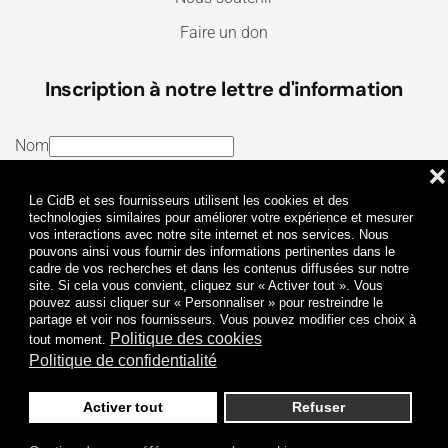
Faire un don
Inscription à notre lettre d'information
Nom
❌
E-mail
Le CidB et ses fournisseurs utilisent les cookies et des
J’ai lu et j’accepte les
Termes et conditions
et la
technologies similaires pour améliorer votre expérience et mesurer
vos interactions avec notre site internet et nos services. Nous
Politique de confidentialité
pouvons ainsi vous fournir des informations pertinentes dans le
cadre de vos recherches et dans les contenus diffusées sur notre
site. Si cela vous convient, cliquez sur « Activer tout ». Vous
Je m'abonne
pouvez aussi cliquer sur « Personnaliser » pour restreindre le
partage et voir nos fournisseurs. Vous pouvez modifier ces choix à
Politique des cookies
tout moment.
Politique de confidentialité
Activer tout
Refuser
Politique de confidentialité
Mentions légales