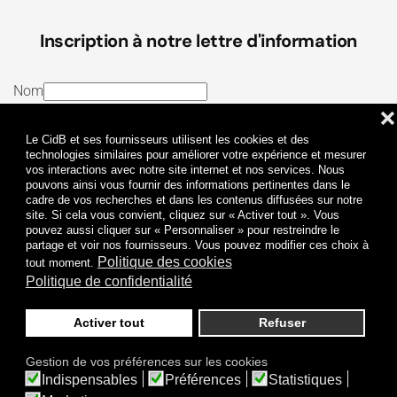
Inscription à notre lettre d'information
Nom
❌
E-mail
Le CidB et ses fournisseurs utilisent les cookies et des
J’ai lu et j’accepte les
Termes et conditions
et la
technologies similaires pour améliorer votre expérience et mesurer
vos interactions avec notre site internet et nos services. Nous
Politique de confidentialité
pouvons ainsi vous fournir des informations pertinentes dans le
cadre de vos recherches et dans les contenus diffusées sur notre
site. Si cela vous convient, cliquez sur « Activer tout ». Vous
Je m'abonne
pouvez aussi cliquer sur « Personnaliser » pour restreindre le
partage et voir nos fournisseurs. Vous pouvez modifier ces choix à
Politique des cookies
tout moment.
Politique de confidentialité
Activer tout
Refuser
Politique de confidentialité
Mentions légales
Gestion de vos préférences sur les cookies
© 2009-
2026
CidB. Tous droits réservés.
Indispensables
Préférences
Statistiques
Réalisation
Atypik Design
.