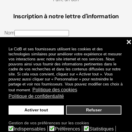
Inscription à notre lettre d'information
Nom
❌
E-mail
Le CidB et ses fournisseurs utilisent les cookies et des
J’ai lu et j’accepte les
Termes et conditions
et la
technologies similaires pour améliorer votre expérience et mesurer
vos interactions avec notre site internet et nos services. Nous
Politique de confidentialité
pouvons ainsi vous fournir des informations pertinentes dans le
cadre de vos recherches et dans les contenus diffusées sur notre
site. Si cela vous convient, cliquez sur « Activer tout ». Vous
Je m'abonne
pouvez aussi cliquer sur « Personnaliser » pour restreindre le
partage et voir nos fournisseurs. Vous pouvez modifier ces choix à
Politique des cookies
tout moment.
Politique de confidentialité
Activer tout
Refuser
Politique de confidentialité
Mentions légales
Gestion de vos préférences sur les cookies
© 2009-
2026
CidB. Tous droits réservés.
Indispensables
Préférences
Statistiques