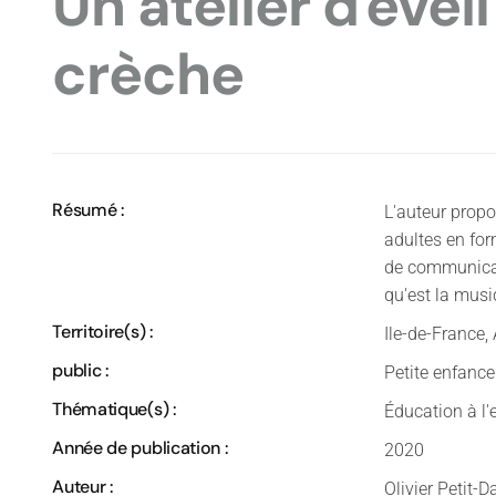
Un atelier d'évei
crèche
Résumé :
L'auteur propo
adultes en for
de communicat
qu'est la musi
Territoire(s) :
Ile-de-France,
public :
Petite enfance
Thématique(s) :
Éducation à l
Année de publication :
2020
Auteur :
Olivier Petit-