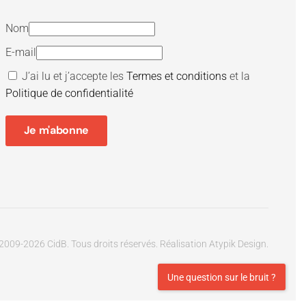
Nom
E-mail
J’ai lu et j’accepte les
Termes et conditions
et la
Politique de confidentialité
Je m'abonne
2009-
2026
CidB. Tous droits réservés.
Réalisation
Atypik Design
.
Une question sur le bruit ?