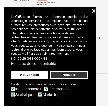
❌
Le CidB et ses fournisseurs utilisent les cookies et des
technologies similaires pour améliorer votre expérience
et mesurer vos interactions avec notre site internet et
nos services. Nous pouvons ainsi vous fournir des
informations pertinentes dans le cadre de vos
recherches et dans les contenus diffusées sur notre
La
certification
qualité a été délivrée au titre de la ou
site. Si cela vous convient, cliquez sur « Activer tout ».
des catégories d'actions suivantes : actions de
Vous pouvez aussi cliquer sur « Personnaliser » pour
formation.
restreindre le partage et voir nos fournisseurs. Vous
pouvez modifier ces choix à tout moment.
Politique des cookies
Politique de confidentialité
Activer tout
Refuser
Gestion de vos préférences sur les cookies
Politique de confidentialité
Mentions légales
Indispensables
Préférences
Statistiques
Marketing