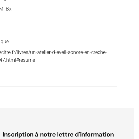
M. Bx
ique
citre.fr/livres/un-atelier-d-eveil-sonore-en-creche-
47.html#resume
Inscription à notre lettre d'information