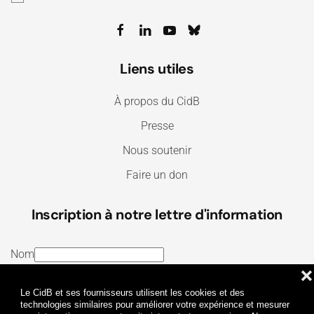
Liens utiles
À propos du CidB
Presse
Nous soutenir
Faire un don
Inscription à notre lettre d'information
Nom
❌
E-mail
Le CidB et ses fournisseurs utilisent les cookies et des
J’ai lu et j’accepte les
Termes et conditions
et la
technologies similaires pour améliorer votre expérience et mesurer