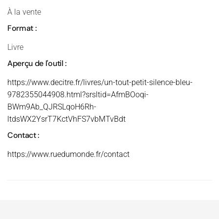
À la vente
Format :
Livre
Aperçu de l'outil :
https://www.decitre.fr/livres/un-tout-petit-silence-bleu-
9782355044908.html?srsltid=AfmBOoqi-
BWm9Ab_QJRSLqoH6Rh-
ltdsWX2YsrT7KctVhFS7vbMTvBdt
Contact :
https://www.ruedumonde.fr/contact