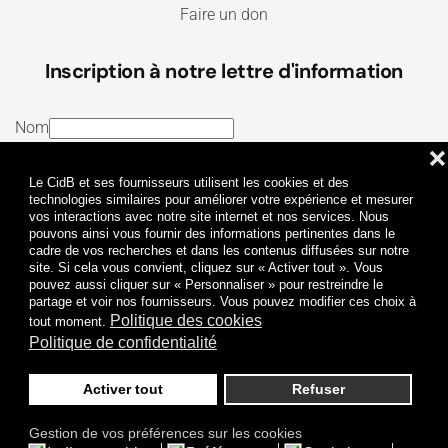
Faire un don
Inscription à notre lettre d'information
Nom
❌
E-mail
Le CidB et ses fournisseurs utilisent les cookies et des
J’ai lu et j’accepte les
Termes et conditions
et la
technologies similaires pour améliorer votre expérience et mesurer
vos interactions avec notre site internet et nos services. Nous
Politique de confidentialité
pouvons ainsi vous fournir des informations pertinentes dans le
cadre de vos recherches et dans les contenus diffusées sur notre
site. Si cela vous convient, cliquez sur « Activer tout ». Vous
Je m'abonne
pouvez aussi cliquer sur « Personnaliser » pour restreindre le
partage et voir nos fournisseurs. Vous pouvez modifier ces choix à
Politique des cookies
tout moment.
Politique de confidentialité
Activer tout
Refuser
Politique de confidentialité
Mentions légales
Gestion de vos préférences sur les cookies