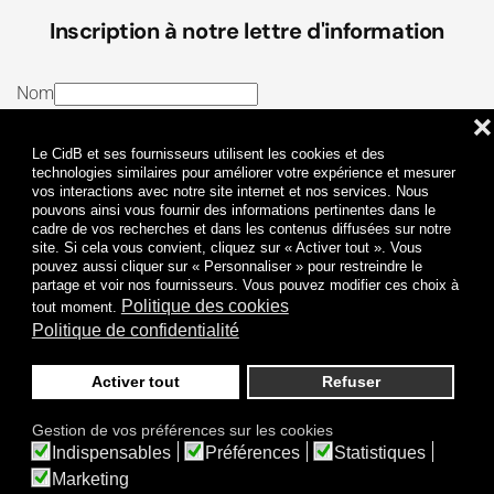
Inscription à notre lettre d'information
Nom
❌
E-mail
Le CidB et ses fournisseurs utilisent les cookies et des
J’ai lu et j’accepte les
Termes et conditions
et la
technologies similaires pour améliorer votre expérience et mesurer
vos interactions avec notre site internet et nos services. Nous
Politique de confidentialité
pouvons ainsi vous fournir des informations pertinentes dans le
cadre de vos recherches et dans les contenus diffusées sur notre
site. Si cela vous convient, cliquez sur « Activer tout ». Vous
Je m'abonne
pouvez aussi cliquer sur « Personnaliser » pour restreindre le
partage et voir nos fournisseurs. Vous pouvez modifier ces choix à
Politique des cookies
tout moment.
Politique de confidentialité
Activer tout
Refuser
Politique de confidentialité
Mentions légales
Gestion de vos préférences sur les cookies
© 2009-
2026
CidB. Tous droits réservés.
Indispensables
Préférences
Statistiques
Réalisation
Atypik Design
.
Une question sur le bruit ?
Marketing