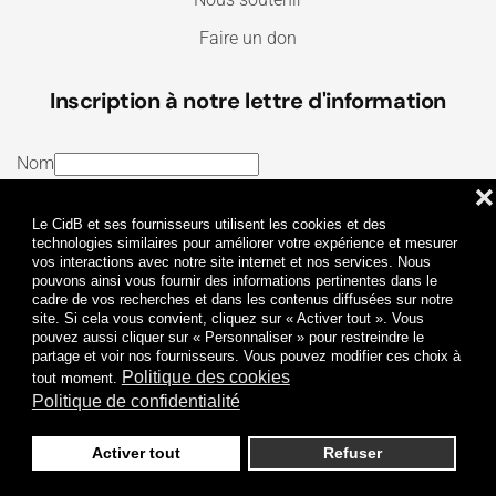
Faire un don
Inscription à notre lettre d'information
Nom
❌
E-mail
Le CidB et ses fournisseurs utilisent les cookies et des
J’ai lu et j’accepte les
Termes et conditions
et la
technologies similaires pour améliorer votre expérience et mesurer
vos interactions avec notre site internet et nos services. Nous
Politique de confidentialité
pouvons ainsi vous fournir des informations pertinentes dans le
cadre de vos recherches et dans les contenus diffusées sur notre
site. Si cela vous convient, cliquez sur « Activer tout ». Vous
Je m'abonne
pouvez aussi cliquer sur « Personnaliser » pour restreindre le
partage et voir nos fournisseurs. Vous pouvez modifier ces choix à
Politique des cookies
tout moment.
Politique de confidentialité
Activer tout
Refuser
Politique de confidentialité
Mentions légales