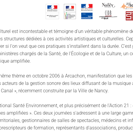
lturel est incontestable et témoigne d'un véritable phénomène de
 structures dédiées à ces activités artistiques et culturelles. Ce
rer si l'on veut que ces pratiques s'installent dans la durée. C'e
nistères chargés de la Santé, de l'Écologie et de la Culture, un c
sique amplifiée.
 même thème en octobre 2006 à Arcachon, manifestation que les p
nts acteurs de la gestion sonore des lieux diffusant de la musique
re Canal », récemment construite par la Ville de Nancy.
onal Santé Environnement, et plus précisément de l'Action 21 : « r
es amplifiées ». Ces deux journées s'adressent à une large gamm
erritoriales, gestionnaires de salles de spectacles, médecins et inf
prescripteurs de formation, représentants d'associations, product