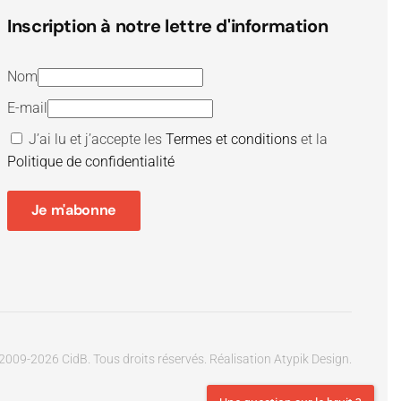
Inscription à notre lettre d'information
Nom
E-mail
J’ai lu et j’accepte les
Termes et conditions
et la
Politique de confidentialité
Je m'abonne
2009-
2026
CidB. Tous droits réservés.
Réalisation
Atypik Design
.