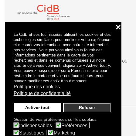
❌
Le CidB et ses fournisseurs utilisent les cookies et des
technologies similaires pour améliorer votre expérience
et mesurer vos interactions avec notre site internet et
nos services. Nous pouvons ainsi vous fournir des
informations pertinentes dans le cadre de vos
recherches et dans les contenus diffusées sur notre
La
certification
qualité a été délivrée au titre de la ou
site. Si cela vous convient, cliquez sur « Activer tout ».
des catégories d'actions suivantes : actions de
Vous pouvez aussi cliquer sur « Personnaliser » pour
formation.
restreindre le partage et voir nos fournisseurs. Vous
pouvez modifier ces choix à tout moment.
Politique des cookies
Politique de confidentialité
Activer tout
Refuser
Gestion de vos préférences sur les cookies
Politique de confidentialité
Mentions légales
Indispensables
Préférences
Statistiques
Marketing