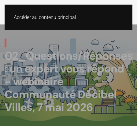
Accéder au contenu principal
02_Questions/Réponses
: un expert vous répond
- webinaire
Communauté Décibel
Villes, 7 mai 2026