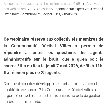
Accueil
Nos actions
Les évènements du CidB
Archives
des webinaires
02_Questions/Réponses : un expert vous répond
- webinaire Communauté Décibel Villes, 7 mai 2026
Ce webinaire réservé aux collectivités membres de
la Communauté Décibel Villes a permis de
répondre à toutes les questions des agents
administratifs sur le bruit, quelle qu'en soit la
source ! Il a eu lieu le jeudi 7 mai 2026, de 9h à 11h.
Il a réunion plus de 25 agents.
Comment concilier développement urbain, innovation et
qualité de vie sonore ? La Communauté Décibel Villes a
organisé un webinaire dédié aux enjeux actuels de gestion
hashtag
hashtag
du
bruit
en milieu
urbain
.